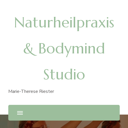
Naturheilpraxis
& Bodymind
Studio
Marie-Therese Riester