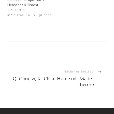
Liebscher & Bracht
Juni 7, 2025
In "Pilates, TaiChi, QiGong"
Beitragsnavigation
Nächster Beitrag
Qi Gong & Tai Chi at Home mit Marie-
Therese