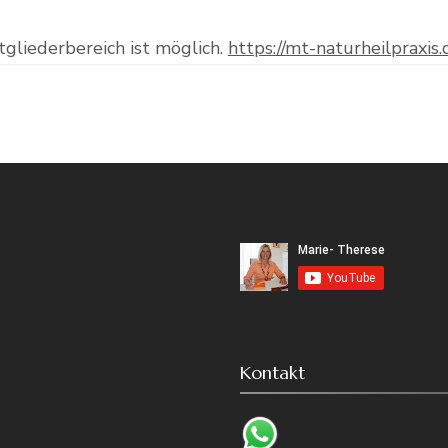
tgliederbereich ist möglich.
https://mt-naturheilpraxis
Kontakt