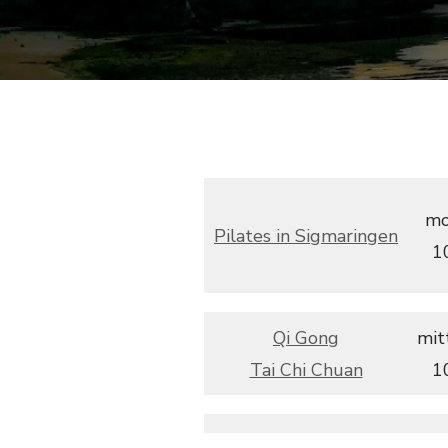
mo
Pilates in Sigmaringen
1
Qi Gong
mit
Tai Chi Chuan
1