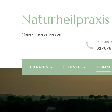
Naturheilpraxi
Marie-Therese Riester
01767866
017678
THERAPIEN
BODYMIND
TERMINE