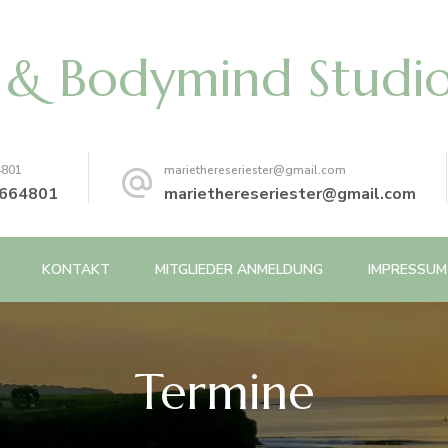
s & Bodymind Studi
4801
mariethereseriester@gmail.com
664801
mariethereseriester@gmail.com
KONTAKT
MITGLIEDER ANMELDUNG
IMPRESSUM
Termine