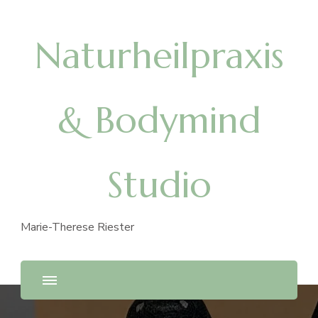
Naturheilpraxis
& Bodymind
Studio
Marie-Therese Riester